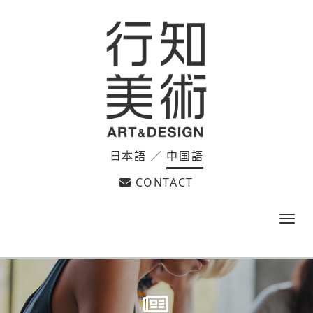
日本語
／
中国語
CONTACT
m
e
n
u