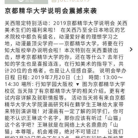
活动
京都精华大学说明会震撼来袭
关西限定特别活动：2019京都精华大学说明会 关西
美术生们的福利来啦！ 在关西乃至全日本地区的艺
术院校中都负有盛名，动漫爱好者的理想学习之
地，动漫最顶尖学府——京都精华大学，将要在行
知大阪校举办说明会啦！本次特别在关西重磅出
击，想考京都精华大学的你，还在等什么？去年行
知的学生也是喜报连连，在行知美术的指导下，共
计20位的合格者，也是让人倍感自豪。 说明会举办
日程 日程: 2019年7月20日（土） 時間: 13:00〜
14:30 場所: 行知学园大阪校 ▼ 图为京都精华大学
校区 当天除了有京都精华大学的相关介绍，更有考
试内容详解及就职情报等。 活动当天将有来自京都
精华大学大学院漫画研究科在籍学生王琳给大家带
来特别演讲哦！对漫画有一定了解的同学们，你可
能不认识王琳这个名字，那你应该有听过「山猫」
这个名字吧？王琳就是在网络上大名鼎鼎的「山
猫」本尊哦，机会难得，绝对不可错过！ 让我们