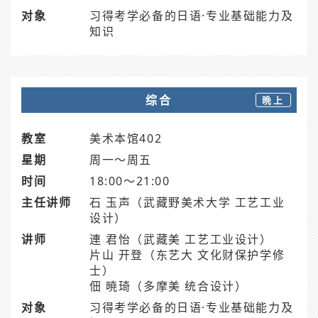
对象
习得考学必备的日语·专业基础能力及
知识
综合
晩上
教室
美术本馆402
星期
周一～周五
时间
18:00～21:00
主任讲师
石 玉声（武藏野美术大学 工艺工业
设计）
讲师
連 君怡（武藏美 工艺工业设计）
片山 开登（东艺大 文化财保护学修
士）
佃 暁琦（多摩美 统合设计）
对象
习得考学必备的日语·专业基础能力及