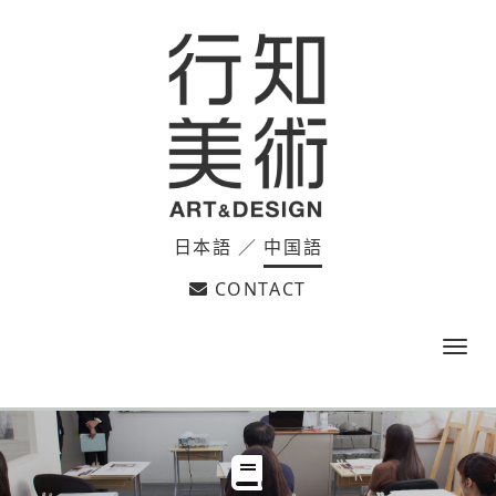
日本語
／
中国語
CONTACT
m
e
n
u