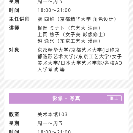
星期
周一～周五
时间
18:00～21:00
主任讲师
張 四維（京都精华大学 角色设计）
讲师
梶岡 ミナト（东艺大 油画）
上岡 悠子（女子美 影像修士）
趙 逸氷（东京工艺大 漫画）
对象
京都精华大学/京都艺术大学(旧称京
都造形艺术大学)/东京工艺大学/女子
美术大学/日本大学艺术学部/各校AO
入学考试 等
影像・写真
晩上
教室
美术本馆103
星期
周一～周五
时间
18:00～21:00