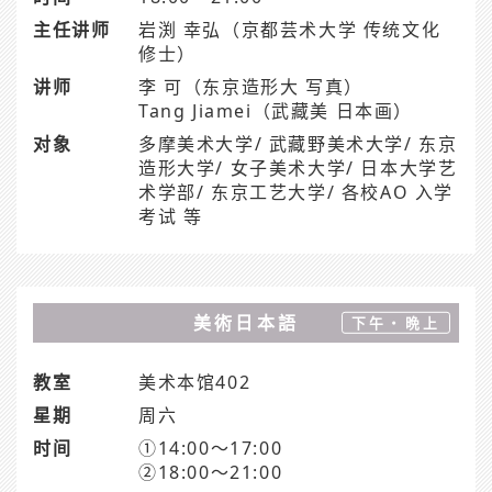
主任讲师
岩渕 幸弘（京都芸术大学 传统文化
修士）
讲师
李 可（东京造形大 写真）
Tang Jiamei（武藏美 日本画）
对象
多摩美术大学/ 武藏野美术大学/ 东京
造形大学/ 女子美术大学/ 日本大学艺
术学部/ 东京工艺大学/ 各校AO 入学
考试 等
美術日本語
下午・晩上
教室
美术本馆402
星期
周六
时间
①14:00～17:00
②18:00～21:00