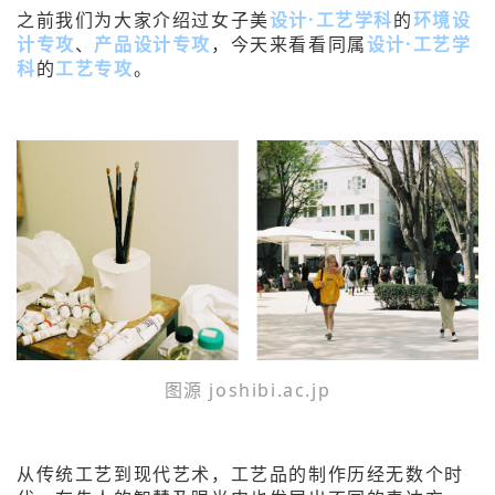
之前我们为大家介绍过女子美
设计·工艺学科
的
环境设
计专攻
、
产品设计专攻
，今天来看看同属
设计·工艺学
科
的
工艺专攻
。
图源 joshibi.ac.jp
从传统工艺到现代艺术，工艺品的制作历经无数个时