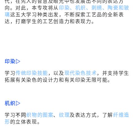
代，在先人的智慧及眼光中也发展出不同的表达方
向。对此，本专攻将从
印染、机织、刺绣、陶瓷和玻
璃
这五大学习种类出发，不断探索工艺品的全新表
达，打磨学生的工艺创造力和表现力。
印染▷
学习
传统印染技能
，以及
现代染色技术
，并支持学生
拓展有关染色的设计力和有关印染无限可能。
机织▷
学习
不同
织物的图案
、
纹理
及表达方式，了解
纤维造
形
的立体表现。