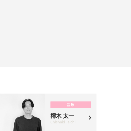
音乐
樗木 太一
Chishaki Taichi