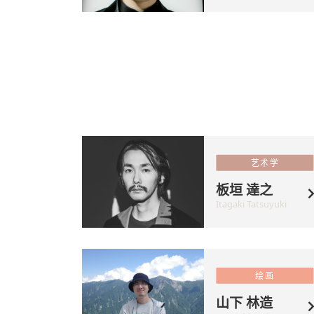
艺术学
板垣 達之
Itagaki Tatsuyuki
绘画
山下 林造