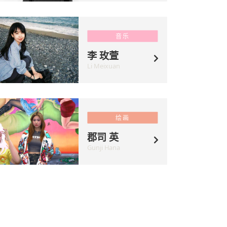
音乐
李 玫萱
Li Meixuan
绘画
郡司 英
Gunji Hana