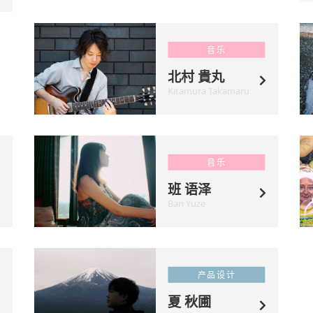
音乐
北村 貴丸
Kitamura Takamaru
音乐
班 语泽
Ban Yuze
产品设计
夏 秋圃