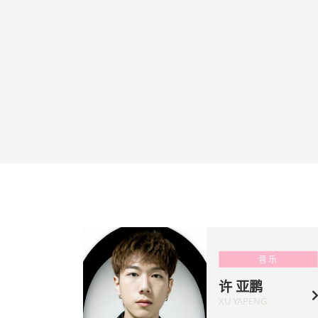
音乐
许 亚鹏
XU YAPENG