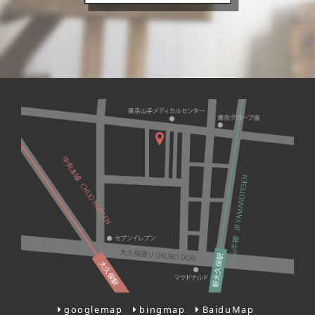
googlemap
bingmap
BaiduMap