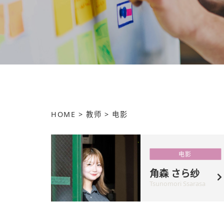
HOME
>
教师
>
电影
电影
角森 さら纱
Tsunomori Ssarasa