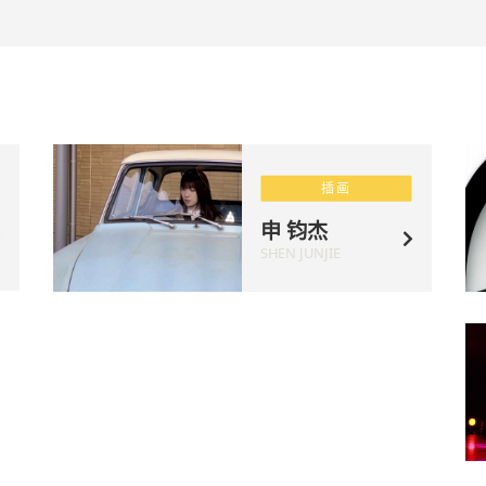
插画
申 钧杰
SHEN JUNJIE