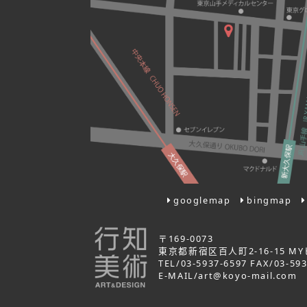
googlemap
bingmap
〒169-0073
東京都新宿区百人町2-16-15 MY
TEL/03-5937-6597 FAX/03-59
E-MAIL/art@koyo-mail.com