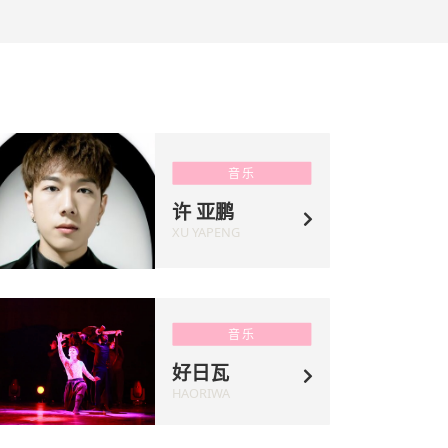
音乐
许 亚鹏
XU YAPENG
音乐
好日瓦
HAORIWA