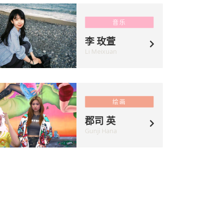
音乐
李 玫萱
Li Meixuan
绘画
郡司 英
Gunji Hana