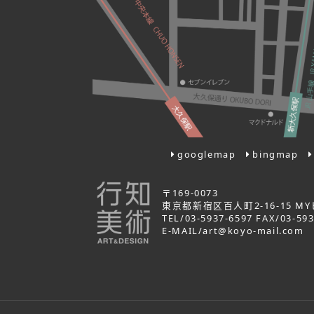
googlemap
bingmap
〒169-0073
東京都新宿区百人町2-16-15 MY
TEL/03-5937-6597 FAX/03-59
E-MAIL/art@koyo-mail.com