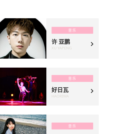
音乐
许 亚鹏
XU YAPENG
音乐
好日瓦
HAORIWA
音乐